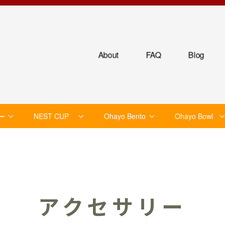
About
FAQ
Blog
ー
NEST CUP
Ohayo Bento
Ohayo Bowl
アクセサリー