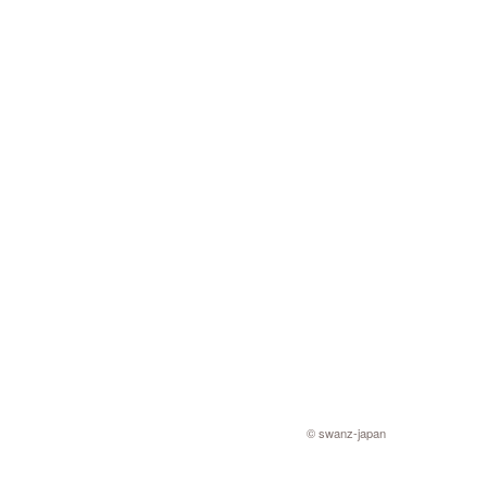
©︎ swanz-japan